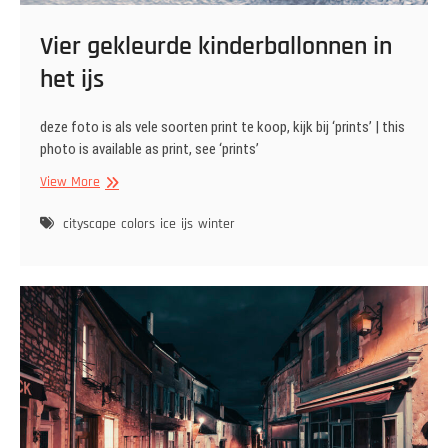
Vier gekleurde kinderballonnen in
het ijs
deze foto is als vele soorten print te koop, kijk bij ‘prints’ | this
photo is available as print, see ‘prints’
Vier
View More
gekleurde
kinderballonnen
cityscape
colors
ice
ijs
winter
in
het
ijs