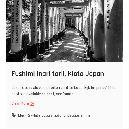
Fushimi Inari torii, Kioto Japan
deze foto is als vele soorten print te koop, kijk bij ‘prints’ | this
photo is available as print, see ‘prints’
Fushimi
View More
Inari torii,
Kioto
black & white
Japan
kioto
landscape
shrine
Japan