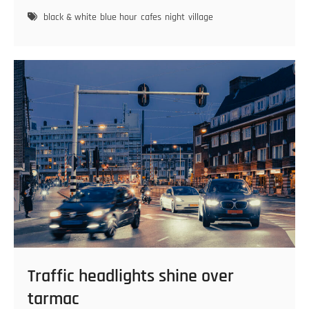
at
French
black & white
blue hour
cafes
night
village
evening
Traffic headlights shine over
tarmac