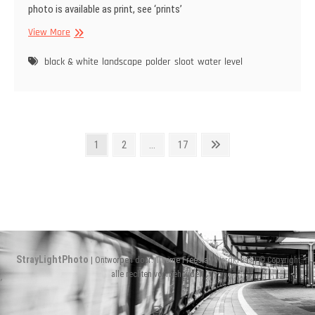
photo is available as print, see ‘prints’
Peilmeter
View More
|
Water
black & white
landscape
polder
sloot
water level
gauge
Berichten
Pagina
Pagina
Pagina
Volgende
1
2
…
17
pagina
paginering
StrayLightPhoto
| Ontworpen door:
Theme Freesia
|
WordPress
| © Copyright
alle rechten voorbehouden
Instagram