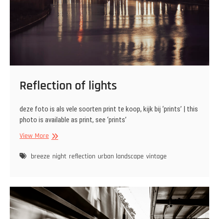
Reflection of lights
deze foto is als vele soorten print te koop, kijk bij ‘prints’ | this
photo is available as print, see ‘prints’
Reflection
View More
of
lights
breeze
night
reflection
urban landscape
vintage