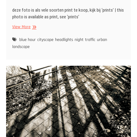
deze foto is als vele soorten print te koop, kijk bij ‘prints’ | this
photo is available as print, see ‘prints’
Traffic
View More
headlights
shine
blue hour
cityscape
headlights
night
traffic
urban
over
landscape
tarmac