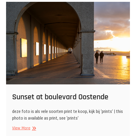
Sunset at boulevard Oostende
deze foto is als vele soorten print te koop, kijk bij ‘prints’ | this
photo is available as print, see ‘prints’
Sunset
View More
at