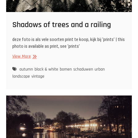
Shadows of trees and a railing
deze foto is als vele soorten print te koop, kijk bij ‘prints’ | this
photo is available as print, see ‘prints’
Shadows
View More
of
trees
autumn
black & white
bomen
schaduwen
urban
and
landscape
vintage
a
railing