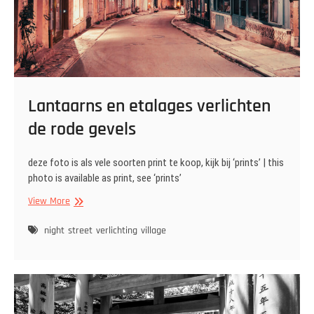
Lantaarns en etalages verlichten
de rode gevels
deze foto is als vele soorten print te koop, kijk bij ‘prints’ | this
photo is available as print, see ‘prints’
Lantaarns
View More
en
etalages
night
street
verlichting
village
verlichten
de
rode
gevels