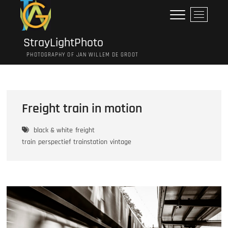
Ga
M
naar
e
de
n
inhoud
StrayLightPhoto
u
PHOTOGRAPHY OF JAN WILLEM DE GROOT
k
n
o
p
Freight train in motion
black & white
freight
train
perspectief
trainstation
vintage