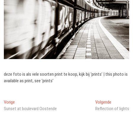
deze foto is als vele soorten print te koop, kijk bij ‘prints’ | this photo is
available as print, see ‘prints’
Bericht
Vorig
Volgend
Vorige
Volgende
bericht:
bericht:
Sunset at boulevard Oostende
Reflection of lights
navigatie