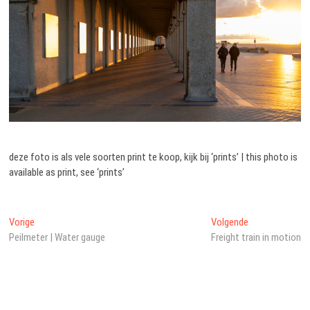
deze foto is als vele soorten print te koop, kijk bij ‘prints’ | this photo is
available as print, see ‘prints’
Bericht
Vorig
Volgend
Vorige
Volgende
bericht:
bericht:
Peilmeter | Water gauge
Freight train in motion
navigatie