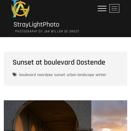
Ga
M
naar
e
de
n
inhoud
StrayLightPhoto
u
PHOTOGRAPHY OF JAN WILLEM DE GROOT
k
n
o
p
Sunset at boulevard Oostende
boulevard
noordzee
sunset
urban landscape
winter