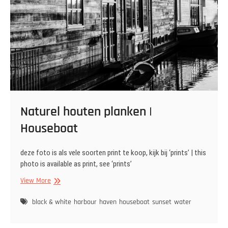
Naturel houten planken |
Houseboat
deze foto is als vele soorten print te koop, kijk bij ‘prints’ | this
photo is available as print, see ‘prints’
Naturel
View More
houten
planken
black & white
harbour
haven
houseboat
sunset
water
|
Houseboat