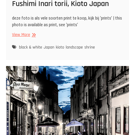
Fushimi Inari torii, Kioto Japan
deze foto is als vele soorten print te koop, kijk bij ‘prints’ | this
photo is available as print, see ‘prints’
Fushimi
View More
Inari torii,
Kioto
black & white
Japan
kioto
landscape
shrine
Japan