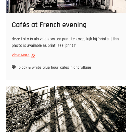
Cafés at French evening
deze foto is als vele soorten print te koop, kijk bij ‘prints’ | this
photo is available as print, see ‘prints’
Cafés
View More
at
French
black & white
blue hour
cafes
night
village
evening