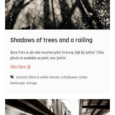
Shadows of trees and a railing
deze foto is als vele soorten print te koop, kijk bij ‘prints’ | this
photo is available as print, see ‘prints’
Shadows
View More
of
trees
autumn
black & white
bomen
schaduwen
urban
and
landscape
vintage
a
railing