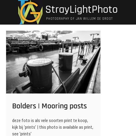
Ga
StrayLightPhoto
naar
de
PHOTOGRAPHY OF JAN WILLEM DE GROOT
inhoud
Bolders | Mooring posts
deze foto is als vele soorten print te koop,
kijk bij ‘prints’ | this photo is available as print,
see ‘prints’