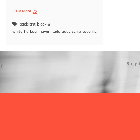
Bolders
View More
|
Mooring
backlight
black &
posts
white
harbour
haven
kade
quay
schip
tegenlicht
StrayL