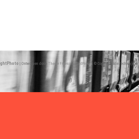
ightPhoto
| Ontworpen door:
Theme Freesia
|
WordPress
| © Copyright alle rechten voo
Instagram