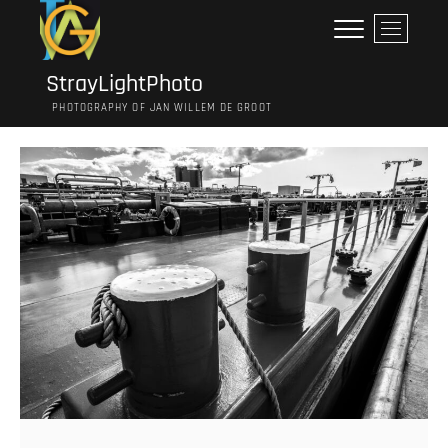
Ga
M
naar
e
de
n
inhoud
StrayLightPhoto
u
PHOTOGRAPHY OF JAN WILLEM DE GROOT
k
n
o
p