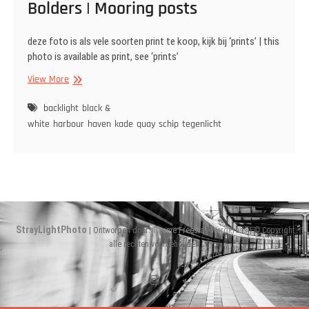
Bolders | Mooring posts
deze foto is als vele soorten print te koop, kijk bij ‘prints’ | this
photo is available as print, see ‘prints’
Bolders
View More
|
Mooring
backlight
black &
posts
white
harbour
haven
kade
quay
schip
tegenlicht
StrayLightPhoto
| Ontworpen door:
Theme Freesia
|
WordPress
| © Copyright
alle rechten voorbehouden
Instagram