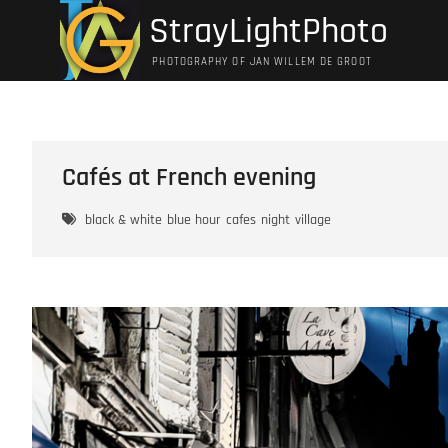
Ga
StrayLightPhoto
naar
de
PHOTOGRAPHY OF JAN WILLEM DE GROOT
inhoud
Cafés at French evening
black & white
blue hour
cafes
night
village