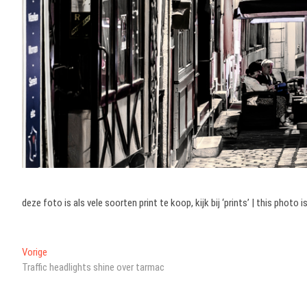
deze foto is als vele soorten print te koop, kijk bij ‘prints’ | this photo is
Bericht
Vorig
Vorige
bericht:
Traffic headlights shine over tarmac
navigatie