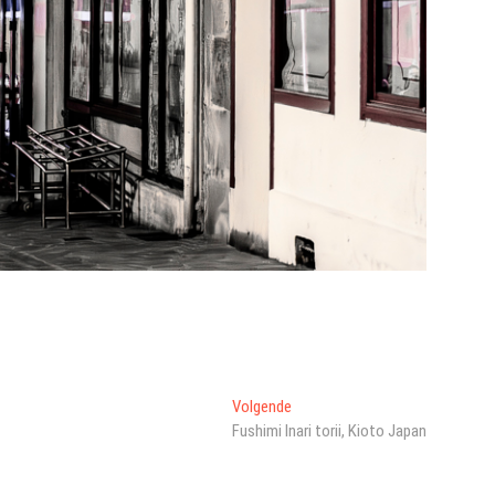
Volgend
Volgende
bericht:
Fushimi Inari torii, Kioto Japan