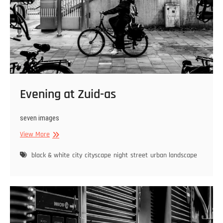
Evening at Zuid-as
seven images
Evening
View More
at
Zuid-
black & white
city
cityscape
night
street
urban landscape
as