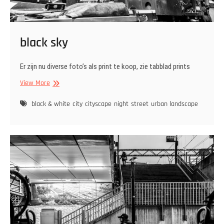
black sky
Er zijn nu diverse foto’s als print te koop, zie tabblad prints
black
View More
sky
black & white
city
cityscape
night
street
urban landscape