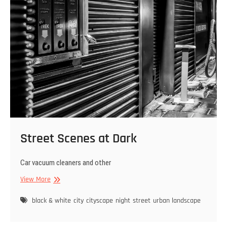
Street Scenes at Dark
Car vacuum cleaners and other
Street
View More
Scenes
at
black & white
city
cityscape
night
street
urban landscape
Dark