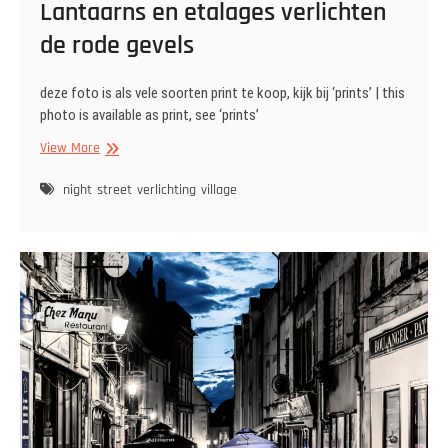
Lantaarns en etalages verlichten
de rode gevels
deze foto is als vele soorten print te koop, kijk bij ‘prints’ | this
photo is available as print, see ‘prints’
Lantaarns
View More
en
etalages
night
street
verlichting
village
verlichten
de
rode
gevels