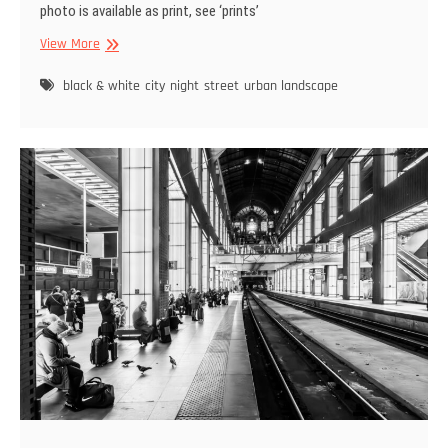
photo is available as print, see ‘prints’
Reuzenrad
View More
|
Ferris
black & white
city
night
street
urban landscape
Wheel