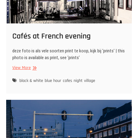
Cafés at French evening
deze foto is als vele soorten print te koop, kijk bij ‘prints’ | this
photo is available as print, see ‘prints’
Cafés
View More
at
French
black & white
blue hour
cafes
night
village
evening