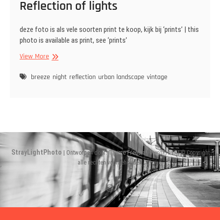
Reflection of lights
deze foto is als vele soorten print te koop, kijk bij ‘prints’ | this
photo is available as print, see ‘prints’
Reflection
View More
of
lights
breeze
night
reflection
urban landscape
vintage
StrayLightPhoto
| Ontworpen door:
Theme Freesia
|
WordPress
| © Copyright
alle rechten voorbehouden
Instagram