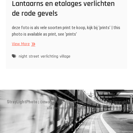
Lantaarns en etalages verlichten
de rode gevels
deze foto is als vele soorten print te koop, kijk bij ‘prints’ | this
photo is available as print, see ‘prints’
Lantaarns
View More
en
etalages
night
street
verlichting
village
verlichten
de
rode
gevels
StrayLightPhoto
| Ontworpen door:
Theme Freesia
|
WordPress
| © Copyright
alle rechten voorbehouden
Instagram