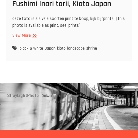
Fushimi Inari torii, Kioto Japan
deze foto is als vele soorten print te koop, kijk bij ‘prints’ | this
photo is available as print, see ‘prints’
Fushimi
View More
Inari torii,
Kioto
black & white
Japan
kioto
landscape
shrine
Japan
StrayLightPhoto
| Ontworpen door:
Theme Freesia
|
WordPress
| © Copyright
alle rechten voorbehouden
Instagram