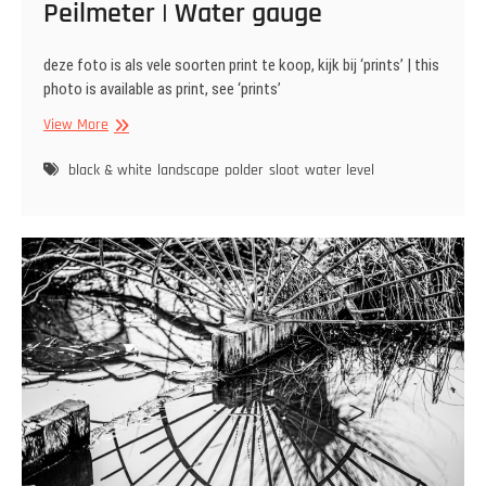
Peilmeter | Water gauge
deze foto is als vele soorten print te koop, kijk bij ‘prints’ | this
photo is available as print, see ‘prints’
Peilmeter
View More
|
Water
black & white
landscape
polder
sloot
water level
gauge