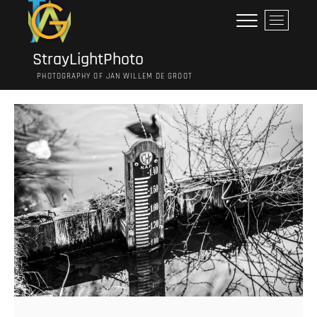
Ga
M
naar
e
de
n
inhoud
StrayLightPhoto
u
PHOTOGRAPHY OF JAN WILLEM DE GROOT
k
n
o
p