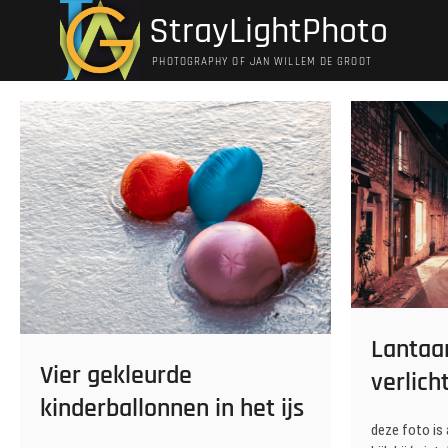
Ga
StrayLightPhoto
naar
de
PHOTOGRAPHY OF JAN WILLEM DE GROOT
inhoud
Lantaa
Vier gekleurde
verlich
kinderballonnen in het ijs
deze foto is 