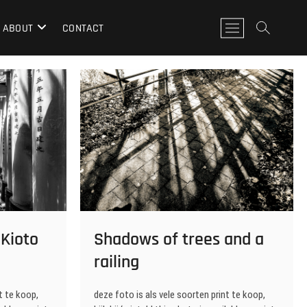
M
ABOUT
CONTACT
e
n
u
k
n
o
p
 Kioto
Shadows of trees and a
railing
t te koop,
deze foto is als vele soorten print te koop,