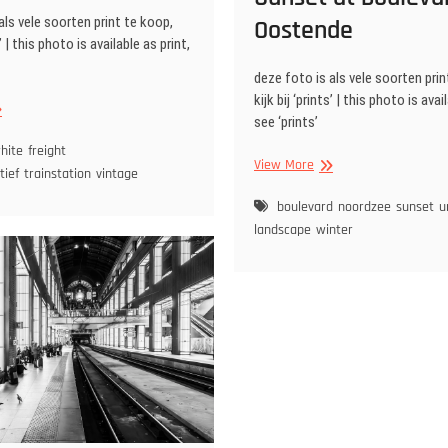
als vele soorten print te koop,
Oostende
s’ | this photo is available as print,
deze foto is als vele soorten prin
kijk bij ‘prints’ | this photo is avai
ight
see ‘prints’
in
hite
freight
Sunset
View More
tion
tief
trainstation
vintage
at
boulevard
boulevard
noordzee
sunset
u
Oostende
landscape
winter