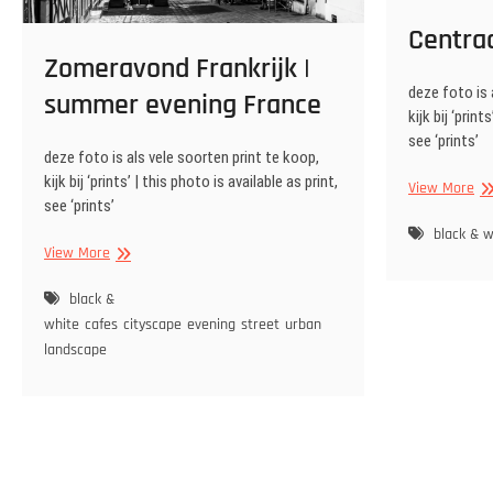
Centraa
Zomeravond Frankrijk |
deze foto is 
summer evening France
kijk bij ‘print
see ‘prints’
deze foto is als vele soorten print te koop,
kijk bij ‘prints’ | this photo is available as print,
Ce
View More
see ‘prints’
Sta
black & w
Zomeravond
View More
Frankrijk
|
black &
summer
white
cafes
cityscape
evening
street
urban
evening
landscape
France
Berichten