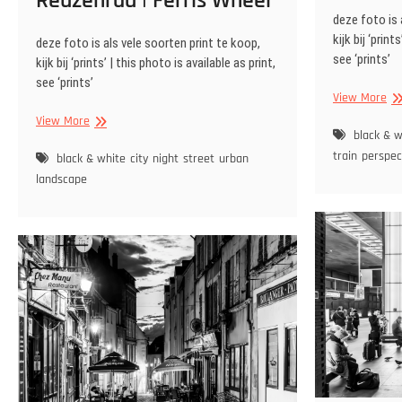
Reuzenrad | Ferris Wheel
deze foto is 
kijk bij ‘print
deze foto is als vele soorten print te koop,
see ‘prints’
kijk bij ‘prints’ | this photo is available as print,
see ‘prints’
Fre
View More
tra
Reuzenrad
View More
in
black & w
|
mo
train
perspec
Ferris
black & white
city
night
street
urban
Wheel
landscape