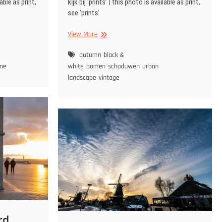
lable as print,
kijk bij ‘prints’ | this photo is available as print,
see ‘prints’
Shadows
View More
of
trees
autumn
black &
and
ine
white
bomen
schaduwen
urban
a
landscape
vintage
railing
rd