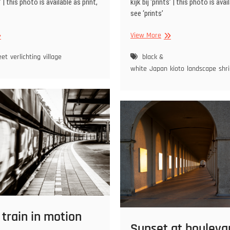
s’ | this photo is available as print,
kijk bij ‘prints’ | this photo is avai
see ‘prints’
ntaarns
Fushimi
View More
Inari torii,
alages
Kioto
eet
verlichting
village
black &
lichten
Japan
white
Japan
kioto
landscape
shr
de
els
 train in motion
Sunset at bouleva