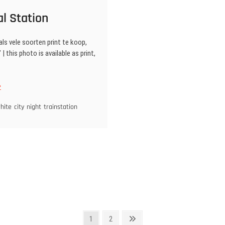
l Station
als vele soorten print te koop,
s’ | this photo is available as print,
ntraal
tion
hite
city
night
trainstation
Pagina
Pagina
Volgende
1
2