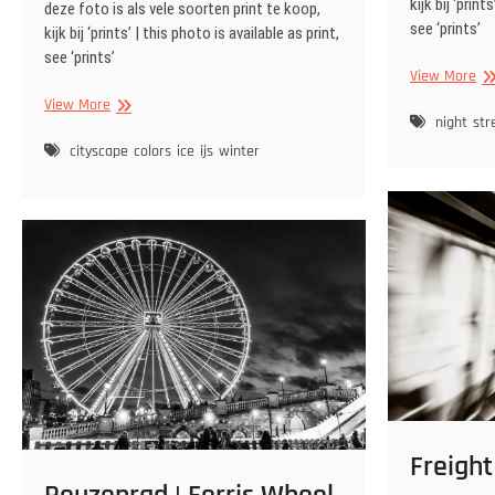
kijk bij ‘print
deze foto is als vele soorten print te koop,
see ‘prints’
kijk bij ‘prints’ | this photo is available as print,
see ‘prints’
La
View More
en
Vier
View More
et
night
str
gekleurde
ver
kinderballonnen
cityscape
colors
ice
ijs
winter
de
in
ro
het
gev
ijs
Freight