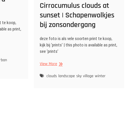
Cirrocumulus clouds at
sunset | Schapenwolkjes
t te koop,
bij zonsondergang
lable as print,
deze foto is als vele soorten print te koop,
kijk bij ‘prints’ | this photo is available as print,
see ‘prints’
rban
Cirrocumulus
View More
clouds
at
clouds
landscape
sky
village
winter
sunset
|
Schapenwolkjes
bij
zonsondergang