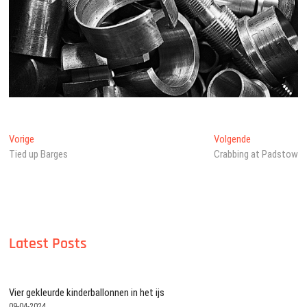
Bericht
Vorig
Volgend
Vorige
Volgende
bericht:
bericht:
Tied up Barges
Crabbing at Padstow
navigatie
Latest Posts
Vier gekleurde kinderballonnen in het ijs
09-04-2024