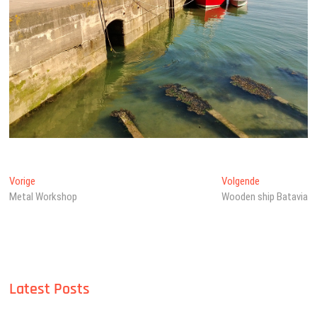
Bericht
Vorig
Volgend
Vorige
Volgende
bericht:
bericht:
Metal Workshop
Wooden ship Batavia
navigatie
Latest Posts