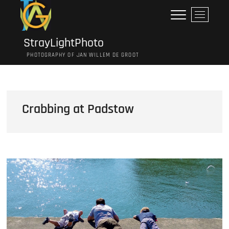
Ga
M
naar
e
de
n
inhoud
StrayLightPhoto
u
PHOTOGRAPHY OF JAN WILLEM DE GROOT
k
n
o
p
Crabbing at Padstow