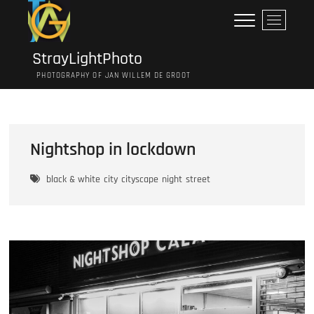
Ga
M
naar
e
de
n
inhoud
StrayLightPhoto
u
PHOTOGRAPHY OF JAN WILLEM DE GROOT
k
n
o
p
Nightshop in lockdown
black & white
city
cityscape
night
street