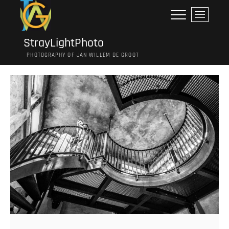
Ga
M
naar
e
de
n
inhoud
StrayLightPhoto
u
PHOTOGRAPHY OF JAN WILLEM DE GROOT
k
n
o
p