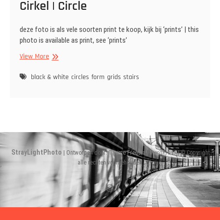
Cirkel | Circle
deze foto is als vele soorten print te koop, kijk bij ‘prints’ | this
photo is available as print, see ‘prints’
Cirkel
View More
|
Circle
black & white
circles
form
grids
stairs
StrayLightPhoto
| Ontworpen door:
Theme Freesia
|
WordPress
| © Copyright
alle rechten voorbehouden
Instagram