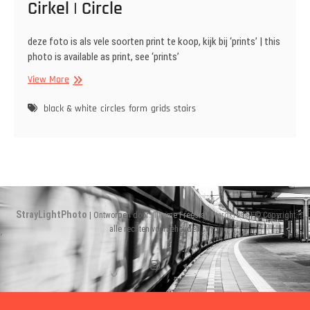
Cirkel | Circle
deze foto is als vele soorten print te koop, kijk bij ‘prints’ | this
photo is available as print, see ‘prints’
Cirkel
View More
|
Circle
black & white
circles
form
grids
stairs
StrayLightPhoto
| Ontworpen door:
Theme Freesia
|
WordPress
| © Copyright
alle rechten voorbehouden
Instagram