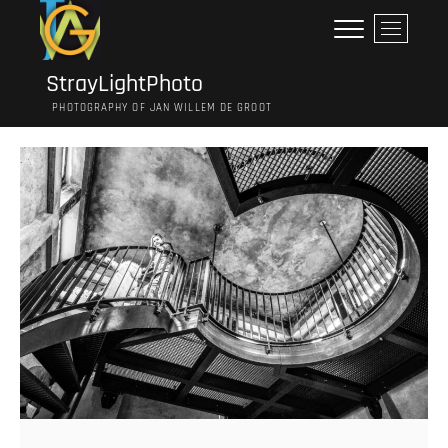
Ga
M
naar
e
de
n
inhoud
StrayLightPhoto
u
PHOTOGRAPHY OF JAN WILLEM DE GROOT
k
n
o
p