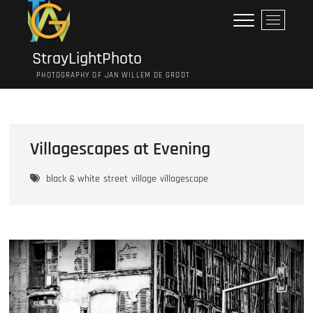
Ga
M
naar
e
de
n
inhoud
StrayLightPhoto
u
PHOTOGRAPHY OF JAN WILLEM DE GROOT
k
n
o
p
Villagescapes at Evening
black & white
street
village
villagescape