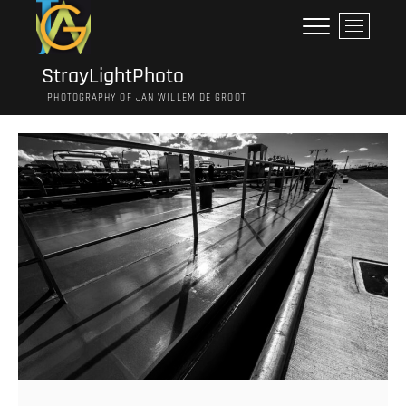
Ga
M
naar
e
de
n
inhoud
StrayLightPhoto
u
PHOTOGRAPHY OF JAN WILLEM DE GROOT
k
n
o
p