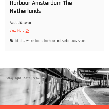
Harbour Amsterdam The
Netherlands
Australiëhaven
Harbour
View More
Amsterdam
The
black & white
boats
harbour
industrial
quay
ships
Netherlands
StrayLightPhoto
| Ontworpen door:
Theme Freesia
|
WordPress
| © Copyright
alle rechten voorbehouden
Instagram