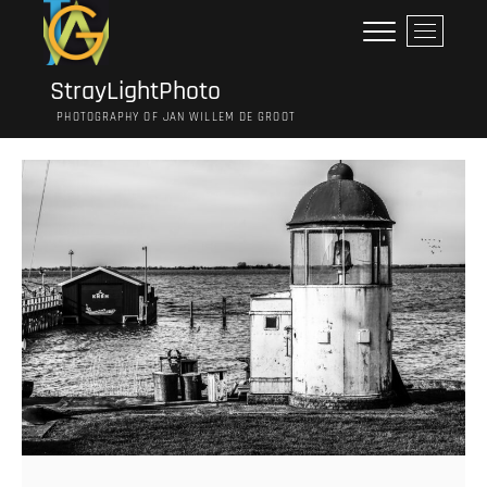
Ga
M
naar
e
de
n
inhoud
StrayLightPhoto
u
PHOTOGRAPHY OF JAN WILLEM DE GROOT
k
n
o
p