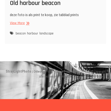
Old harbour beacon
deze foto is als print te koop, zie tabblad prints
Old
View More
harbour
beacon
beacon
harbour
landscape
StrayLightPhoto
| Ontworpen door:
Theme Freesia
|
WordPress
| © Copyright
alle rechten voorbehouden
Instagram