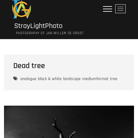
Ga
M
naar
e
de
n
inhoud
StrayLightPhoto
u
PHOTOGRAPHY OF JAN WILLEM DE GROOT
k
n
o
p
Dead tree
analogue
black & white
landscape
mediumformat
tree