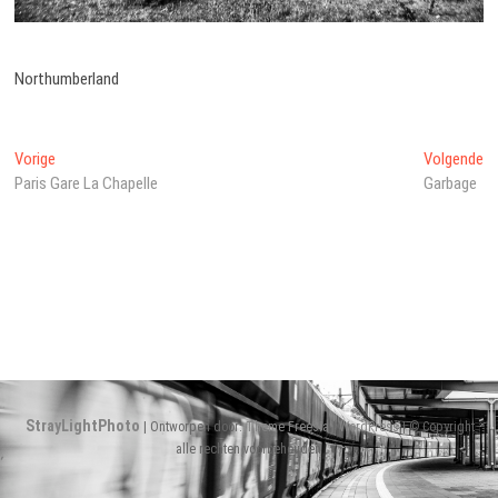
Northumberland
Bericht
Vorig
Vo
Vorige
Volgende
bericht:
be
Paris Gare La Chapelle
Garbage
navigatie
StrayLightPhoto
| Ontworpen door:
Theme Freesia
|
WordPress
| © Copyright
alle rechten voorbehouden