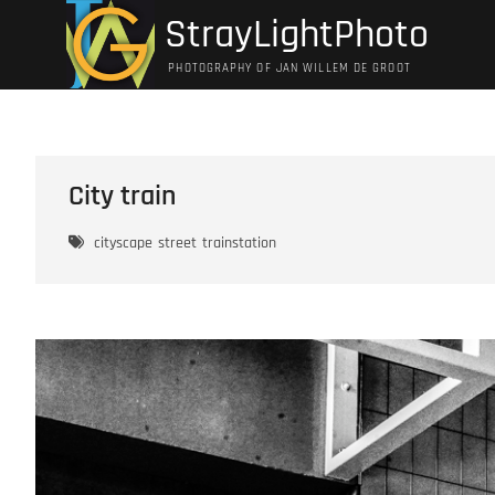
Ga
StrayLightPhoto
naar
de
PHOTOGRAPHY OF JAN WILLEM DE GROOT
inhoud
City train
cityscape
street
trainstation