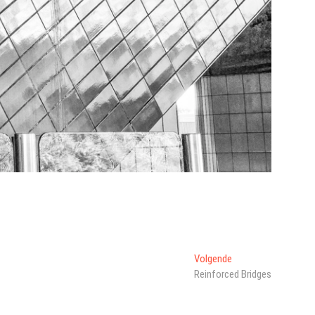
Volgend
Volgende
bericht:
Reinforced Bridges