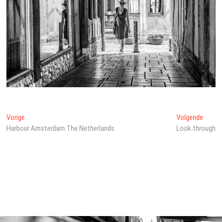
Bericht
Vorig
Volge
Vorige
Volgende
bericht:
bericht
Harbour Amsterdam The Netherlands
Look through
navigatie