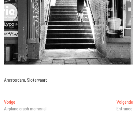
Amsterdam, Slotervaart
Bericht
Vorig
Vo
Vorige
Volgende
bericht:
be
Airplane crash memorial
Entrance
navigatie