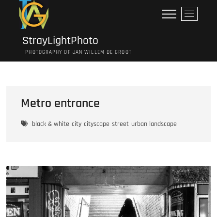
Ga
M
naar
e
de
n
inhoud
StrayLightPhoto
u
PHOTOGRAPHY OF JAN WILLEM DE GROOT
k
n
o
p
Metro entrance
black & white
city
cityscape
street
urban landscape