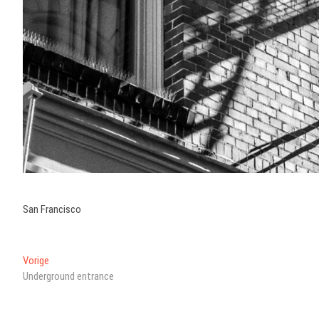
San Francisco
Bericht
Vorig
Vorige
bericht:
Underground entrance
navigatie